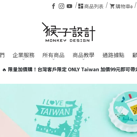
商品列表
購物車
0
們
企業服務
所有商品
商品教學
通路據點
9元即可帶走台灣小磁燈1個！
※含電池商品，海外訂單恕不適用。