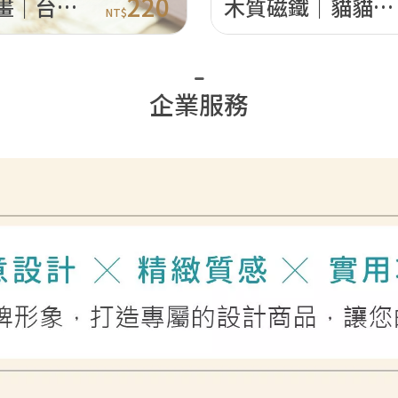
220
轉轉映畫｜台灣街頭散步
木質磁鐵｜貓貓地瓜球
NT$
企業服務