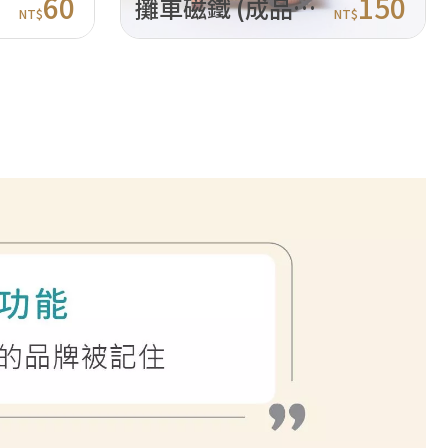
60
150
攤車磁鐵 (成品版/DIY版)｜珍奶攤
NT$
NT$