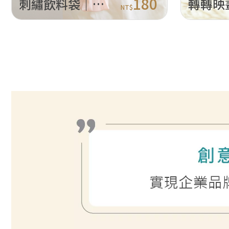
180
刺繡飲料袋｜經典珍奶
NT$