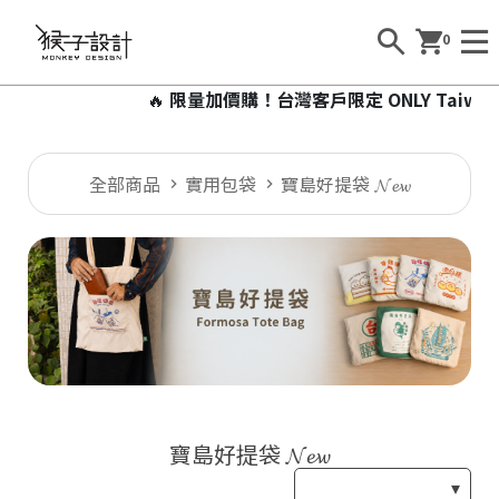
0
🔥
限量加價購！台灣客戶限定 ONLY Taiwa
全部商品
實用包袋
寶島好提袋 𝓝𝓮𝔀
寶島好提袋 𝓝𝓮𝔀