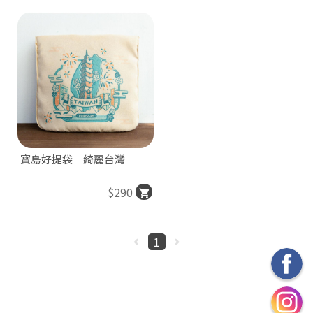
寶島好提袋｜綺麗台灣
$290
1