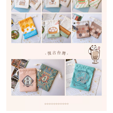
r
i
g
h
t
©
2
0
2
6
子
設
計
基
於
s
h
o
p
s
t
o
r
e
平