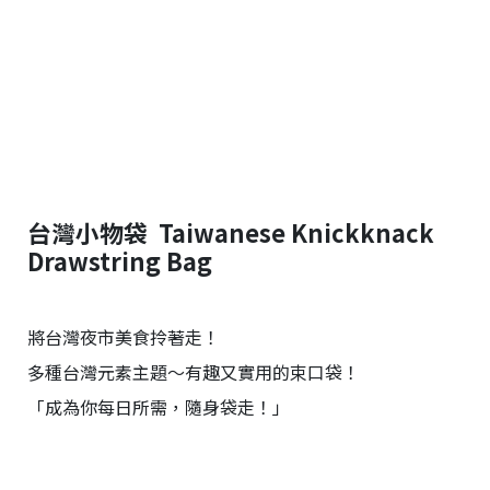
台
提
供
台灣小物袋 Taiwanese Knickknack
Drawstring Bag
將台灣夜市美食拎著走！
多種台灣元素主題～有趣又實用的束口袋！
「成為你每日所需，隨身袋走！」