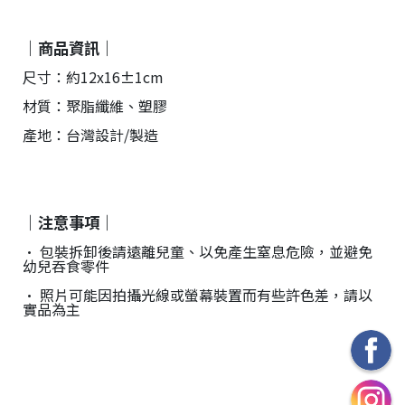
｜商品資訊｜
尺寸：約12x16±1cm
材質：聚脂纖維、塑膠
產地：台灣設計/製造
｜注意事項｜
• 包裝拆卸後請遠離兒童、以免產生窒息危險，並避免
幼兒吞食零件
• 照片可能因拍攝光線或螢幕裝置而有些許色差，請以
實品為主