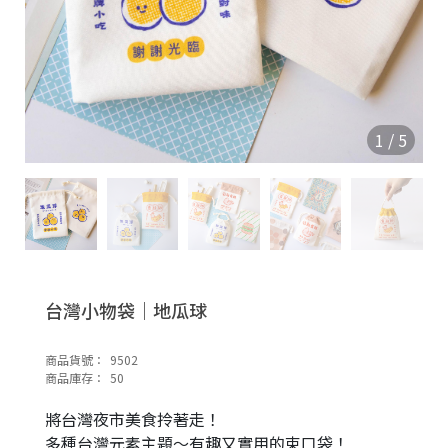
1
/
5
台灣小物袋｜地瓜球
商品貨號：
9502
商品庫存：
50
將台灣夜市美食拎著走！
多種台灣元素主題～有趣又實用的束口袋！