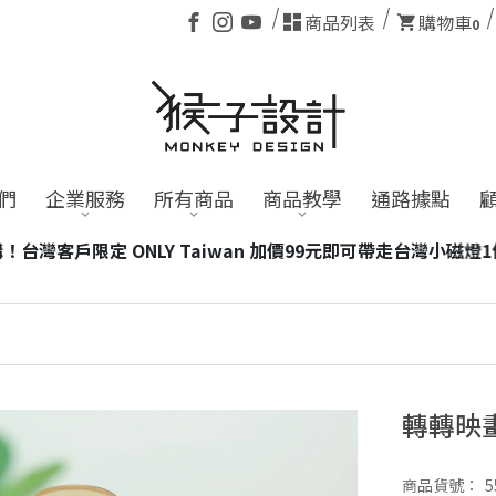
商品列表
購物車
0
們
企業服務
所有商品
商品教學
通路據點
帶走台灣小磁燈1個！
※含電池商品，海外訂單恕不適用。
轉轉映
商品貨號：
5