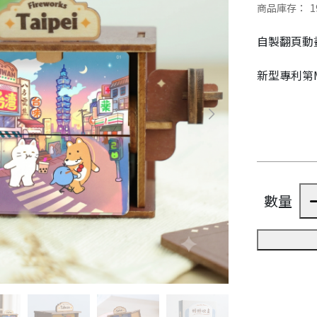
商品庫存：
1
自製翻頁動
新型專利第M
數量