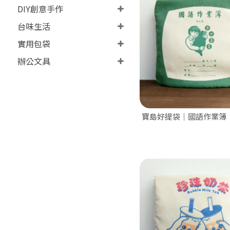
DIY創意手作
台味生活
實用包袋
辦公文具
寶島好提袋｜國語作業簿