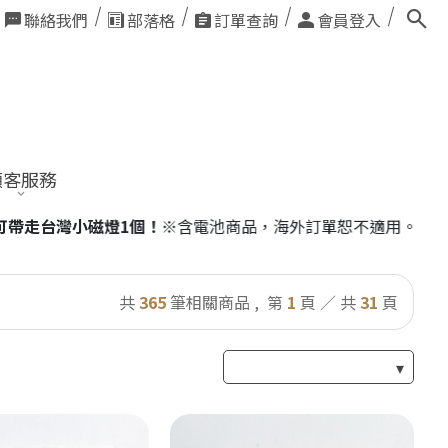
聯絡我們
部落格
訂單查詢
會員登入
顧客服務
個！
※含電池商品，海外訂單恕不適用。
共
365
筆相關商品 ,
第
1
頁 ／ 共
31
頁