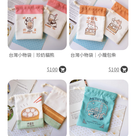
台灣小物袋｜珍奶貓熊
台灣小物袋｜小籠包柴
$100
$100