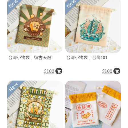
New
New
台灣小物袋｜復古天燈
台灣小物袋｜台灣101
$100
$100
New