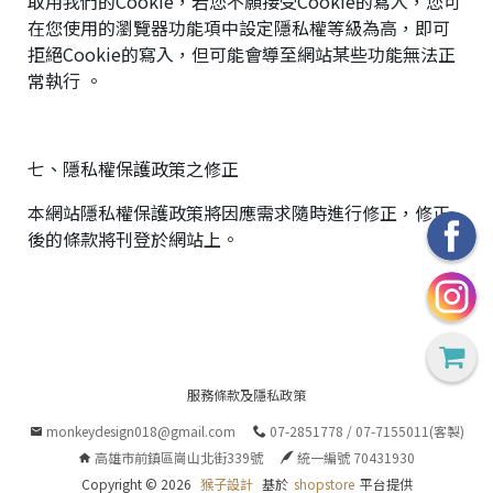
取用我們的Cookie，若您不願接受Cookie的寫入，您可
在您使用的瀏覽器功能項中設定隱私權等級為高，即可
拒絕Cookie的寫入，但可能會導至網站某些功能無法正
常執行 。
28
高
統
/
雄
一
七、隱私權保護政策之修正
07
市
編
71
前
號
本網站隱私權保護政策將因應需求隨時進行修正，修正
製
鎮
70
後的條款將刊登於網站上。
區
崗
山
北
街
33
服務條款及隱私政策
號
monkeydesign018@gmail.com
07-2851778 / 07-7155011(客製)
C
o
高雄市前鎮區崗山北街339號
統一編號 70431930
p
Copyright ©
2026
猴子設計
基於
shopstore
平台提供
y