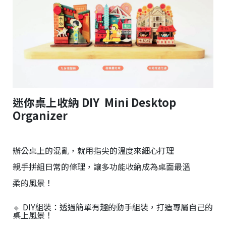
r
i
g
h
t
©
2
0
2
6
迷你桌上收納 DIY Mini Desktop
子
設
Organizer
計
基
於
s
辦公桌上的混亂，就用指尖的溫度來細心打理
h
o
親手拼組日常的條理，讓多功能收納成為桌面最溫
p
s
柔的風景！
t
o
r
🔸 DIY組裝：透過簡單有趣的動手組裝，打造專屬自己的
桌上風景！
e
平