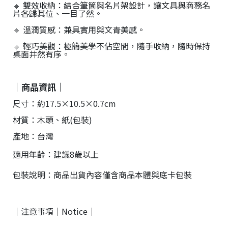
🔸 雙效收納：結合筆筒與名片架設計，讓文具與商務名
台
片各歸其位、一目了然。
提
供
🔸 溫潤質感：兼具實用與文青美感。
🔸 輕巧美觀：極簡美學不佔空間，隨手收納，隨時保持
桌面井然有序。
｜商品資訊｜
尺寸：約17.5×10.5×0.7cm
材質：木頭、紙(包裝)
產地：台灣
適用年齡：建議8歲以上
包裝說明：商品出貨內容僅含商品本體與底卡包裝
｜注意事項｜Notice｜