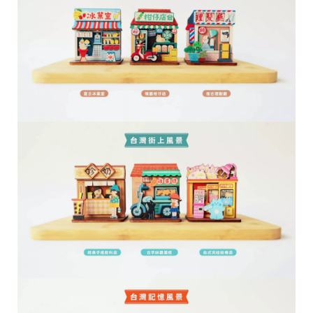
28
高
統
/
雄
一
07
市
編
71
前
號
製
鎮
70
區
崗
山
北
街
33
號
C
o
p
y