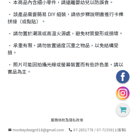
• 本商品內含細小零件，請遠離嬰幼兒以防誤食。
• 該產品需要簡易 DIY 組裝，請依步驟說明書進行卡榫
拼接（或黏貼）。
• 請勿置於潮濕或高溫火源處，避免材質變形或損壞。
• 承重有限，請勿放置過度沉重之物品，以免結構受
損。
• 照片可能因拍攝光線或螢幕裝置而有些許色差，請以
實品為主。
服務條款及隱私政策
monkeydesign018@gmail.com
07-2851778 / 07-7155011(客製)