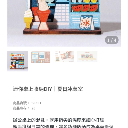
1
/
4
迷你桌上收納DIY｜夏日冰菓室
商品貨號：
S0601
商品庫存：
20
辦公桌上的混亂，就用指尖的溫度來細心打理
親手拼組日常的條理，讓多功能收納成為桌面最溫