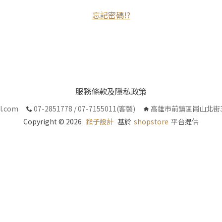
忘記密碼!?
服務條款及隱私政策
l.com
07-2851778 / 07-7155011(客製)
高雄市前鎮區崗山北街3
Copyright ©
2026
猴子設計
基於
shopstore
平台提供