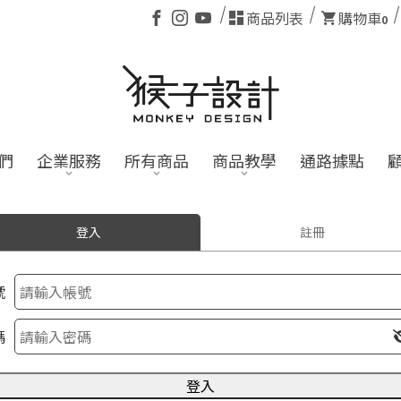
商品列表
購物車
0
們
企業服務
所有商品
商品教學
通路據點
登入
註冊
號
碼
登入