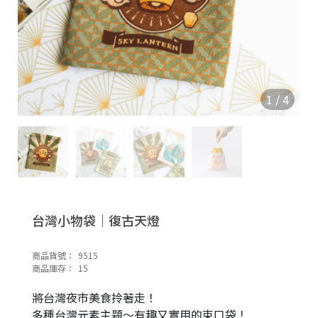
1
/
4
台灣小物袋｜復古天燈
商品貨號：
9515
商品庫存：
15
將台灣夜市美食拎著走！
多種台灣元素主題～有趣又實用的束口袋！