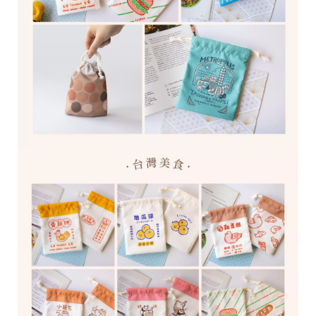
28
高
統
/
雄
一
07
市
編
71
前
號
製
鎮
70
區
崗
山
北
街
33
號
C
o
p
y