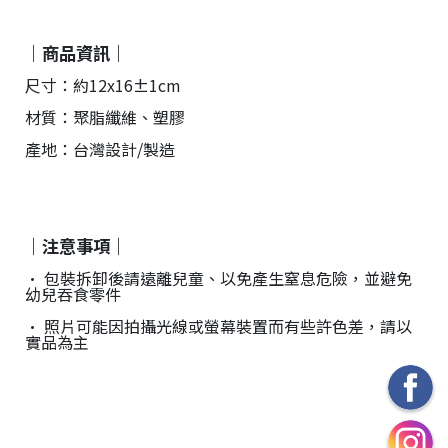
｜商品資訊｜
尺寸：約12x16±1cm
材質：聚脂纖維、塑膠
產地：台灣設計/製造
｜注意事項｜
• 包裝拆卸後請遠離兒童、以免產生窒息危險，並避免
幼兒吞食零件
• 照片可能因拍攝光線或螢幕裝置而有些許色差，請以
實品為主