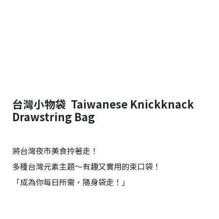
台
提
供
台灣小物袋 Taiwanese Knickknack
Drawstring Bag
將台灣夜市美食拎著走！
多種台灣元素主題～有趣又實用的束口袋！
「成為你每日所需，隨身袋走！」