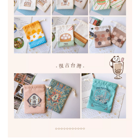
r
i
g
h
t
©
2
0
2
6
子
設
計
基
於
s
h
o
p
s
t
o
r
e
平