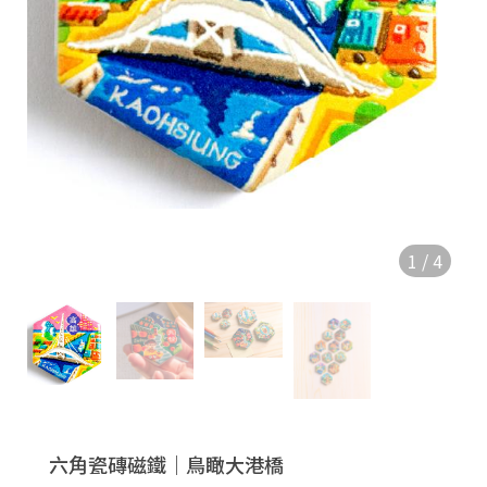
1
/
4
六角瓷磚磁鐵｜鳥瞰大港橋