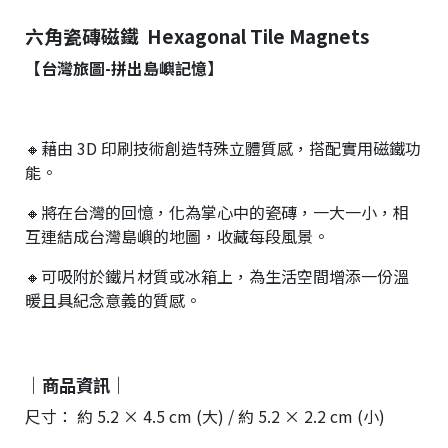
六角瓷磚磁鐵 Hexagonal Tile Magnets
【台灣旅圖-拼出島嶼
記憶】
🔸
藉由 3D 印刷技術創造特殊立體質感，搭配實用磁鐵功
能。
🔸
將在台灣的回憶，化為掌心中的瓷磚，一大一小，相
互連結成台灣島嶼的地圖，收藏每段風景。
🔸
可吸附於鐵片材質或冰箱上，為生活空間增添一份溫
暖且具紀念意義的質感。
｜商品資訊｜
尺寸： 約 5.2 × 4.5 cm (大) / 約 5.2 × 2.2 cm (小)