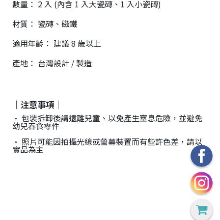
數量： 2 入 (內含 1 入大瓷磚、1 入小瓷磚)
材質： 瓷磚、磁鐵
適用年齡： 建議 8 歲以上
28
高
統
產地： 台灣設計 / 製造
/
雄
一
07
市
編
71
前
號
製
鎮
70
｜注意事項｜
區
• 包裝拆卸後請遠離兒童、以免產生窒息危險，並避免
崗
幼兒吞食零件
山
• 照片可能因拍攝光線或螢幕裝置而有些許色差，請以
北
實品為主
街
33
號
C
o
p
y