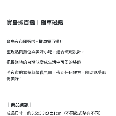
寶島擺百攤｜攤車磁鐵
寶島夜市開張啦~ 攤車擺百攤!!
重現熱鬧攤位與美味小吃，結合磁鐵設計，
把最道地的台灣味變成生活中可愛的裝飾
將夜市的繁華與懷舊氛圍，帶到任何地方，隨時感受那
份美好！
｜商品資訊｜
成品尺寸：約5.5x5.3x3±1cm（不同款式略有不同）