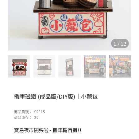
1
/
12
攤車磁鐵 (成品版/DIY版)｜小籠包
商品貨號：
S0915
商品庫存：
20
寶島夜市開張啦~ 攤車擺百攤!!