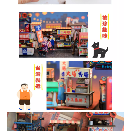
r
i
g
h
t
©
2
0
2
6
子
設
計
基
於
s
h
o
p
s
t
o
r
e
平