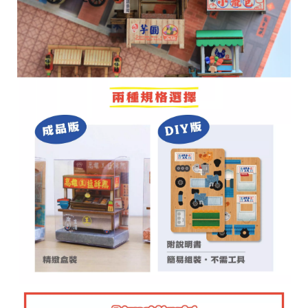
台
提
供