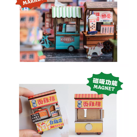
28
高
統
/
雄
一
07
市
編
71
前
號
製
鎮
70
區
崗
山
北
街
33
號
C
o
p
y