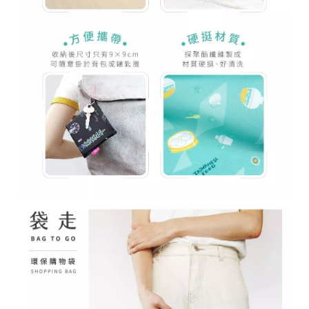
28
高
統
/
雄
一
07
市
編
71
前
號
製
鎮
70
區
崗
山
北
街
33
號
C
o
p
y