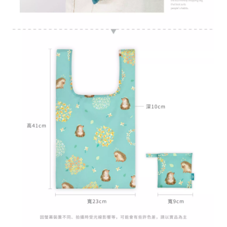
台
提
供