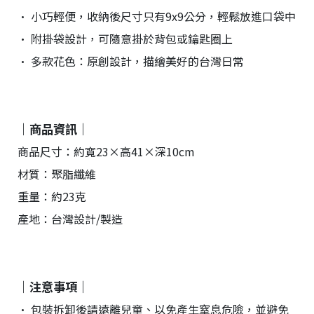
• 小巧輕便，收納後尺寸只有9x9公分，輕鬆放進口袋中
• 附掛袋設計，可隨意掛於背包或鑰匙圈上
• 多款花色：原創設計，描繪美好的台灣日常
｜商品資訊｜
商品尺寸：約寬23×高41×深10cm
材質：聚脂纖維
重量：約23克
產地：台灣設計/製造
｜注意事項｜
• 包裝拆卸後請遠離兒童、以免產生窒息危險，並避免