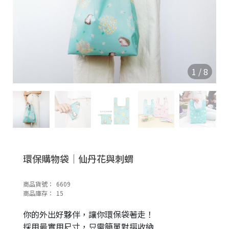
1
/
8
環保購物袋｜仙丹花與刺蝟
商品貨號：
6609
商品庫存：
15
你的外出好夥伴，讓你環保袋著走！
採用最實用尺寸，只需簡單對摺收納