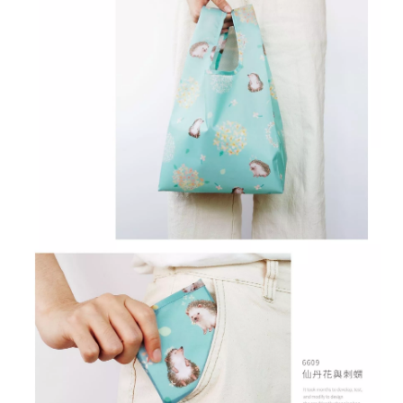
r
i
g
h
t
©
2
0
2
6
子
設
計
基
於
s
h
o
p
s
t
o
r
e
平