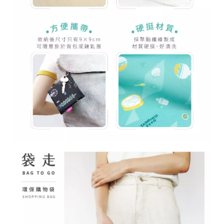
28
高
統
/
雄
一
07
市
編
71
前
號
製
鎮
70
區
崗
山
北
街
33
號
C
o
p
y