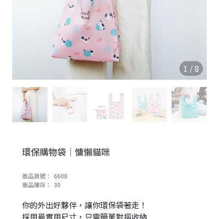
1
/
8
環保購物袋｜慵懶貓咪
商品貨號：
6608
商品庫存：
30
你的外出好夥伴，讓你環保袋著走！
採用最實用尺寸，只需簡單對摺收納