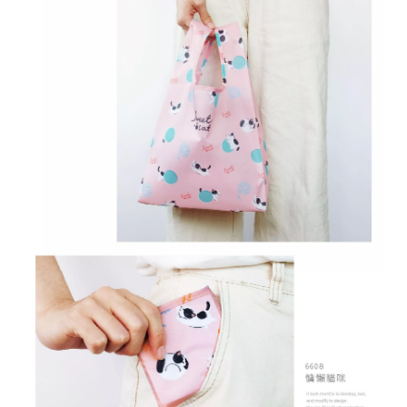
r
i
g
h
t
©
2
0
2
6
子
設
計
基
於
s
h
o
p
s
t
o
r
e
平