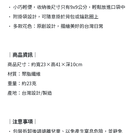
• 小巧輕便，收納後尺寸只有9x9公分，輕鬆放進口袋中
• 附掛袋設計，可隨意掛於背包或鑰匙圈上
• 多款花色：原創設計，描繪美好的台灣日常
｜商品資訊｜
商品尺寸：約寬23×高41×深10cm
材質：聚脂纖維
重量：約23克
產地：台灣設計/製造
｜注意事項｜
• 包裝拆卸後請遠離兒童、以免產生窒息危險，並避免