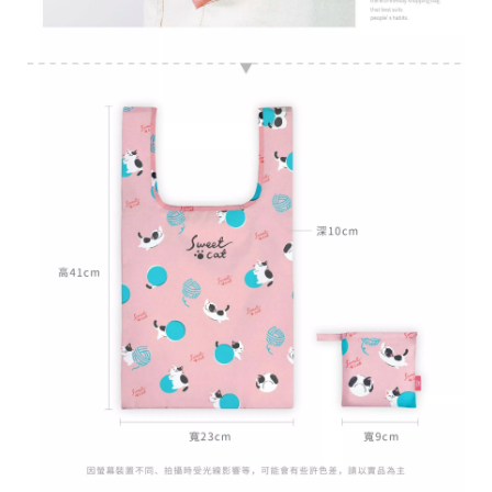
台
提
供