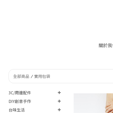
關於我
🔥
限量加價購！台灣客戶限定 ONLY Ta
全部商品
實用包袋
3C/周邊配件
DIY創意手作
台味生活