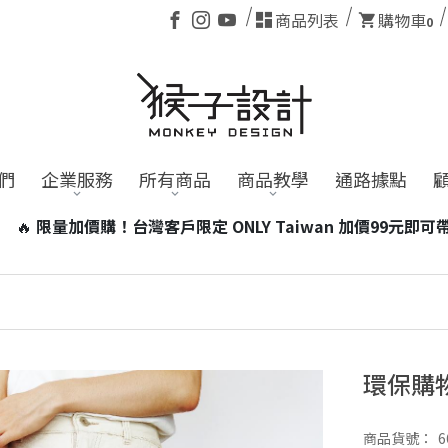
商品列表
購物車
0
們
企業服務
所有商品
商品教學
通路據點
iwan 加價99元即可帶走台灣小磁燈1個！
※含電池商品，海外訂
環保購
商品貨號：
6