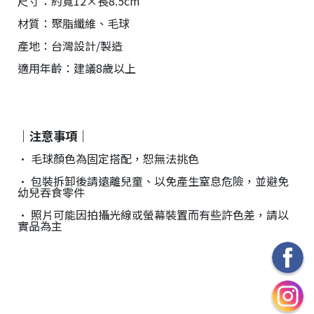
尺寸：約寬12×長8.5cm
材質：聚脂纖維、毛球
產地：台灣設計/製造
適用年齡：建議8歲以上
｜注意事項｜
• 毛球顏色為固定搭配，恕無法挑色
• 包裝拆卸後請遠離兒童、以免產生窒息危險，並避免
幼兒吞食零件
• 照片可能因拍攝光線或螢幕裝置而有些許色差，請以
實品為主