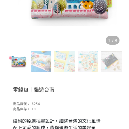
1
/
8
零錢包｜貓遊台南
商品貨號：
6254
商品庫存：
18
繽紛的原創插畫設計，細述台灣的文化風情
配上可愛的毛球，帶你漫遊生活的美好💗