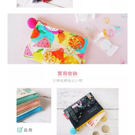
28
高
統
/
雄
一
07
市
編
71
前
號
製
鎮
70
區
崗
山
北
街
33
號
C
o
p
y