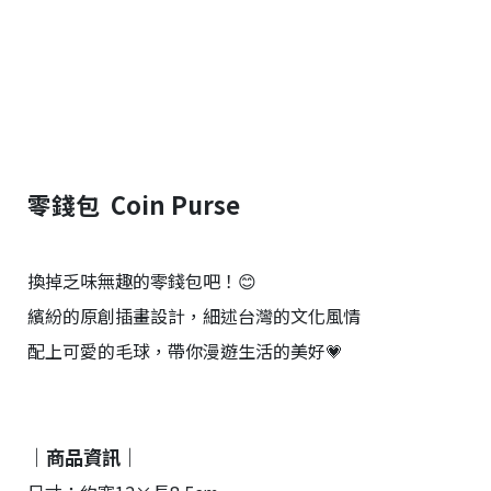
台
提
供
零錢包 Coin Purse
換掉乏味無趣的零錢包吧！😊
繽紛的原創插畫設計，細述台灣的文化風情
配上可愛的毛球，帶你漫遊生活的美好💗
｜商品資訊｜