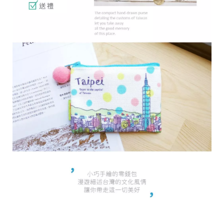
r
i
g
h
t
©
2
0
2
6
子
設
計
基
於
s
h
o
p
s
t
o
r
e
平