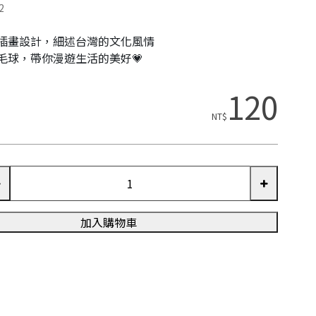
2
插畫設計，細述台灣的文化風情
毛球，帶你漫遊生活的美好💗
120
NT$
加入購物車