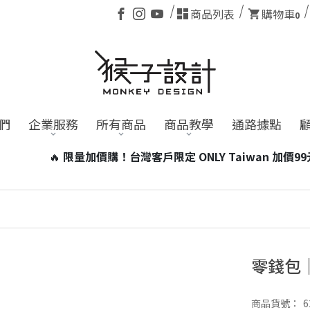
商品列表
購物車
0
們
企業服務
所有商品
商品教學
通路據點
Y Taiwan 加價99元即可帶走台灣小磁燈1個！
※含電池商品，
零錢包
商品貨號：
6