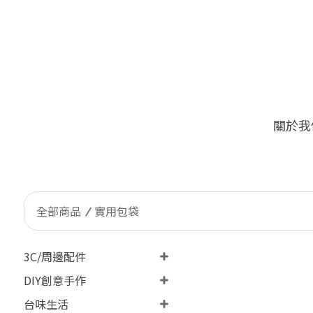
關於我
🔥
限量加價購！台灣客戶限定 ONL
全部商品
實用包袋
3C/周邊配件
DIY創意手作
台味生活