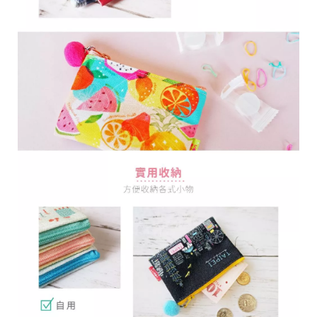
28
高
統
/
雄
一
07
市
編
71
前
號
製
鎮
70
區
崗
山
北
街
33
號
C
o
p
y