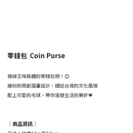
台
提
供
零錢包 Coin Purse
換掉乏味無趣的零錢包吧！😊
繽紛的原創插畫設計，細述台灣的文化風情
配上可愛的毛球，帶你漫遊生活的美好💗
｜商品資訊｜