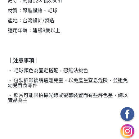
尺寸：約寬12×長8.5cm
材質：聚脂纖維、毛球
產地：台灣設計/製造
適用年齡：建議8歲以上
｜注意事項｜
• 毛球顏色為固定搭配，恕無法挑色
• 包裝拆卸後請遠離兒童、以免產生窒息危險，並避免
幼兒吞食零件
• 照片可能因拍攝光線或螢幕裝置而有些許色差，請以
實品為主