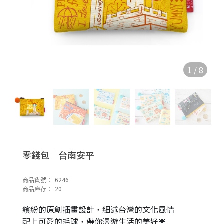
1
/
8
零錢包｜台南安平
商品貨號：
6246
商品庫存：
20
繽紛的原創插畫設計，細述台灣的文化風情
配上可愛的毛球，帶你漫遊生活的美好💗