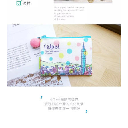
r
i
g
h
t
©
2
0
2
6
子
設
計
基
於
s
h
o
p
s
t
o
r
e
平