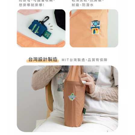
r
i
g
h
t
©
2
0
2
6
子
設
計
基
於
s
h
o
p
s
t
o
r
e
平