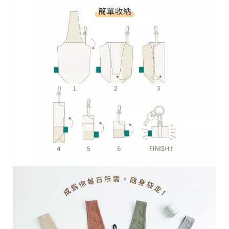
台
提
供