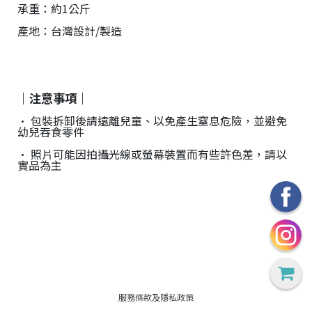
承重：約1公斤
產地：台灣設計/製造
｜注意事項｜
• 包裝拆卸後請遠離兒童、以免產生窒息危險，並避免
幼兒吞食零件
• 照片可能因拍攝光線或螢幕裝置而有些許色差，請以
實品為主
服務條款及隱私政策