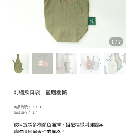
1
/
7
刺繡飲料袋｜愛睏樹懶
商品貨號：
5913
商品庫存：
17
飲料提袋多樣顏色選擇，搭配精緻刺繡圖案
隨時隨地展現你的風格！