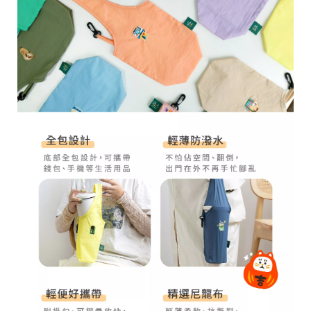
28
高
統
/
雄
一
07
市
編
71
前
號
製
鎮
70
區
崗
山
北
街
33
號
C
o
p
y