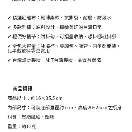
✔ 精選尼龍布：輕薄柔軟、抗撕裂、耐磨、防潑水
✔ 多款刺繡：原創設計，描繪美好的台灣日常
✔ 輕便好攜帶：附掛勾、可摺疊收納，想掛哪就掛哪
✔ 全包大容量：冰壩杯、零錢包、吸管、雨傘都能裝，
比半截飲料袋更實用
✔ 台灣設計製造：MIT台灣製造，品質有保障
｜商品資訊｜
商品尺寸：約16×35.5 cm
內部尺寸：可裝底部直徑約7cm、高度20~25cm之瓶身
材質：聚脂纖維、塑膠
重量：約12克