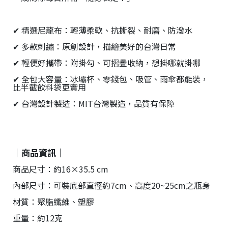
✔ 精選尼龍布：輕薄柔軟、抗撕裂、耐磨、防潑水
✔ 多款刺繡：原創設計，描繪美好的台灣日常
✔ 輕便好攜帶：附掛勾、可摺疊收納，想掛哪就掛哪
✔ 全包大容量：冰壩杯、零錢包、吸管、雨傘都能裝，
比半截飲料袋更實用
✔ 台灣設計製造：MIT台灣製造，品質有保障
｜商品資訊｜
商品尺寸：約16×35.5 cm
內部尺寸：可裝底部直徑約7cm、高度20~25cm之瓶身
材質：聚脂纖維、塑膠
重量：約12克