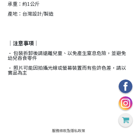
承重：約1公斤
產地：台灣設計/製造
｜注意事項｜
• 包裝拆卸後請遠離兒童、以免產生窒息危險，並避免
幼兒吞食零件
• 照片可能因拍攝光線或螢幕裝置而有些許色差，請以
實品為主
服務條款及隱私政策