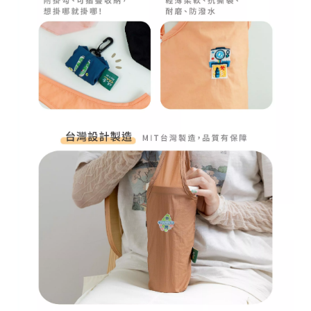
r
i
g
h
t
©
2
0
2
6
子
設
計
基
於
s
h
o
p
s
t
o
r
e
平