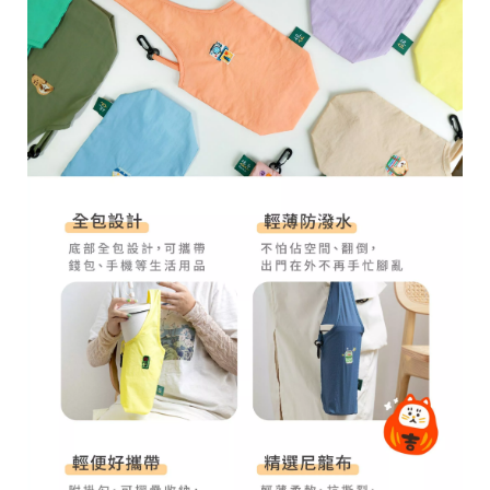
28
高
統
/
雄
一
07
市
編
71
前
號
製
鎮
70
區
崗
山
北
街
33
號
C
o
p
y