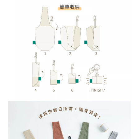
台
提
供