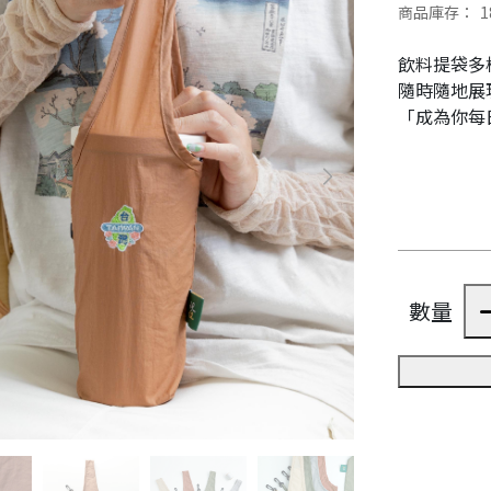
商品庫存：
1
飲料提袋多
隨時隨地展
「成為你每
數量