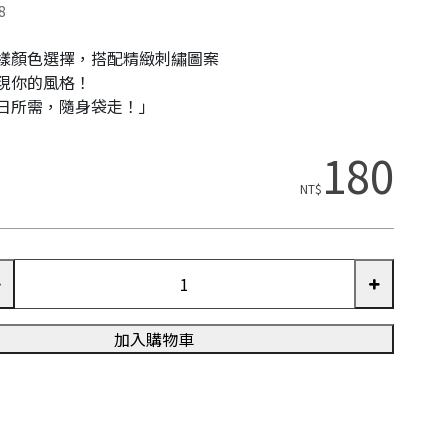
8
樣顏色選擇，搭配精緻刺繡圖案
現你的風格！
日所需，隨身袋走！」
180
NT$
加入購物車