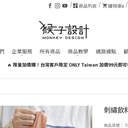
商品列表
購物車
0
們
企業服務
所有商品
商品教學
通路據點
an 加價99元即可帶走台灣小磁燈1個！
※含電池商品，海外訂單
刺繡飲
商品貨號：
5