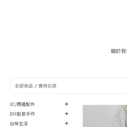
關於我
🔥
限量加價購！台灣客戶限定 ONLY Taiw
全部商品
實用包袋
3C/周邊配件
DIY創意手作
台味生活