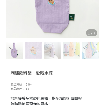
1
/
7
刺繡飲料袋｜愛睏水豚
商品貨號：
5904
商品庫存：
18
飲料提袋多樣顏色選擇，搭配精緻刺繡圖案
隨時隨地展現你的風格！