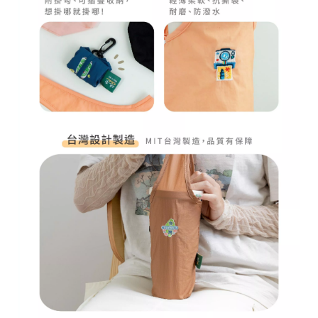
r
i
g
h
t
©
2
0
2
6
子
設
計
基
於
s
h
o
p
s
t
o
r
e
平