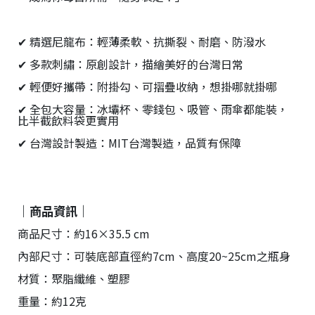
✔ 精選尼龍布：輕薄柔軟、抗撕裂、耐磨、防潑水
✔ 多款刺繡：原創設計，描繪美好的台灣日常
✔ 輕便好攜帶：附掛勾、可摺疊收納，想掛哪就掛哪
✔ 全包大容量：冰壩杯、零錢包、吸管、雨傘都能裝，
比半截飲料袋更實用
✔ 台灣設計製造：MIT台灣製造，品質有保障
｜商品資訊｜
商品尺寸：約16×35.5 cm
內部尺寸：可裝底部直徑約7cm、高度20~25cm之瓶身
材質：聚脂纖維、塑膠
重量：約12克