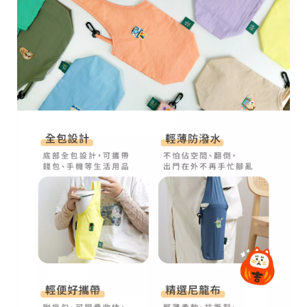
28
高
統
/
雄
一
07
市
編
71
前
號
製
鎮
70
區
崗
山
北
街
33
號
C
o
p
y