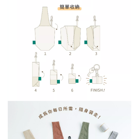
台
提
供