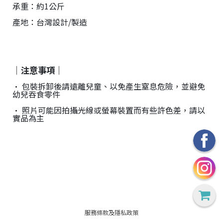
承重：約1公斤
產地：台灣設計/製造
｜注意事項｜
• 包裝拆卸後請遠離兒童、以免產生窒息危險，並避免
幼兒吞食零件
• 照片可能因拍攝光線或螢幕裝置而有些許色差，請以
實品為主
服務條款及隱私政策