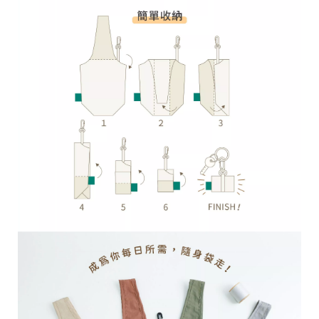
台
提
供