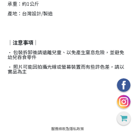
承重：約1公斤
產地：台灣設計/製造
｜注意事項｜
• 包裝拆卸後請遠離兒童、以免產生窒息危險，並避免
幼兒吞食零件
• 照片可能因拍攝光線或螢幕裝置而有些許色差，請以
實品為主
服務條款及隱私政策