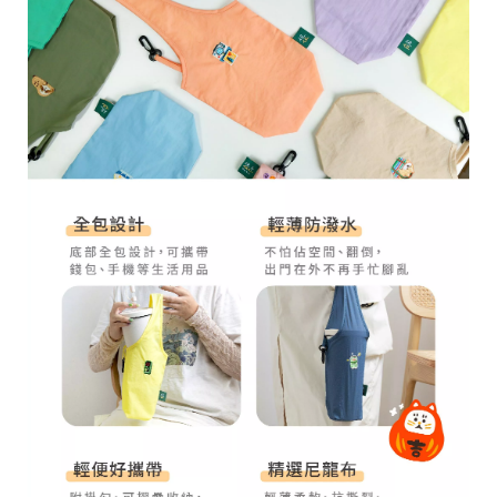
28
高
統
/
雄
一
07
市
編
71
前
號
製
鎮
70
區
崗
山
北
街
33
號
C
o
p
y