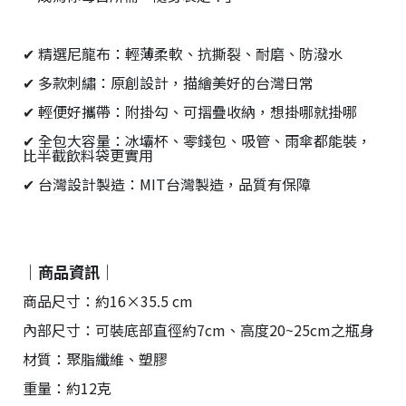
✔ 精選尼龍布：輕薄柔軟、抗撕裂、耐磨、防潑水
✔ 多款刺繡：原創設計，描繪美好的台灣日常
✔ 輕便好攜帶：附掛勾、可摺疊收納，想掛哪就掛哪
✔ 全包大容量：冰壩杯、零錢包、吸管、雨傘都能裝，
比半截飲料袋更實用
✔ 台灣設計製造：MIT台灣製造，品質有保障
｜商品資訊｜
商品尺寸：約16×35.5 cm
內部尺寸：可裝底部直徑約7cm、高度20~25cm之瓶身
材質：聚脂纖維、塑膠
重量：約12克