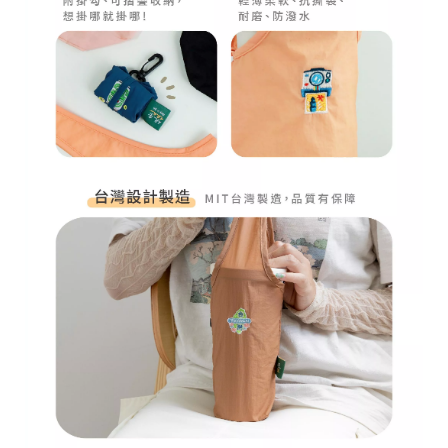
r
i
g
h
t
©
2
0
2
6
子
設
計
基
於
s
h
o
p
s
t
o
r
e
平