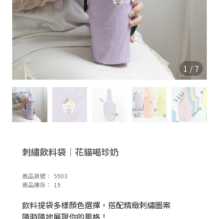
1
/
7
刺繡飲料袋｜花貓喝珍奶
商品貨號：
5903
商品庫存：
19
飲料提袋多樣顏色選擇，搭配精緻刺繡圖案
隨時隨地展現你的風格！