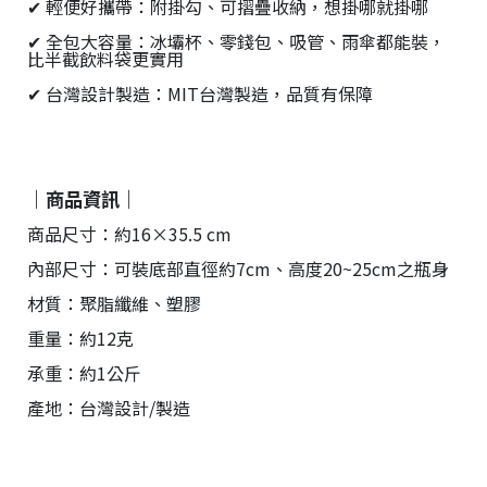
✔ 輕便好攜帶：附掛勾、可摺疊收納，想掛哪就掛哪
✔ 全包大容量：冰壩杯、零錢包、吸管、雨傘都能裝，
比半截飲料袋更實用
✔ 台灣設計製造：MIT台灣製造，品質有保障
｜商品資訊｜
商品尺寸：約16×35.5 cm
內部尺寸：可裝底部直徑約7cm、高度20~25cm之瓶身
材質：聚脂纖維、塑膠
重量：約12克
承重：約1公斤
產地：台灣設計/製造