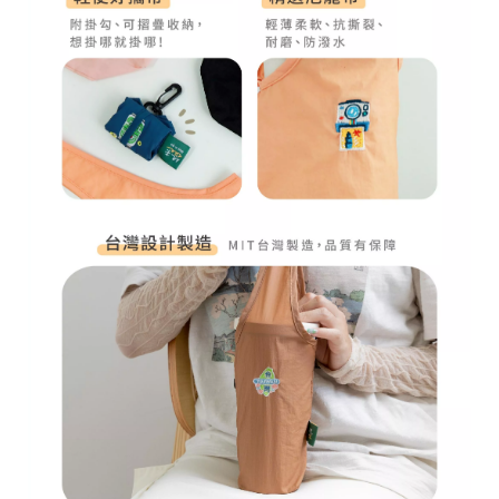
r
i
g
h
t
©
2
0
2
6
子
設
計
基
於
s
h
o
p
s
t
o
r
e
平