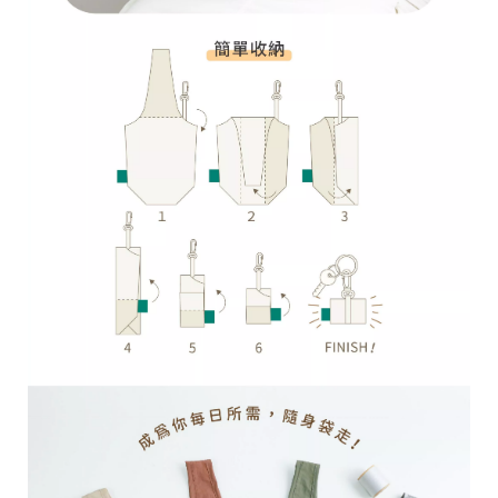
台
提
供