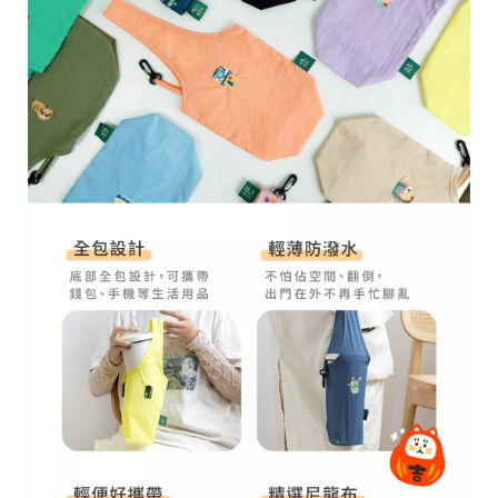
28
高
統
/
雄
一
07
市
編
71
前
號
製
鎮
70
區
崗
山
北
街
33
號
C
o
p
y