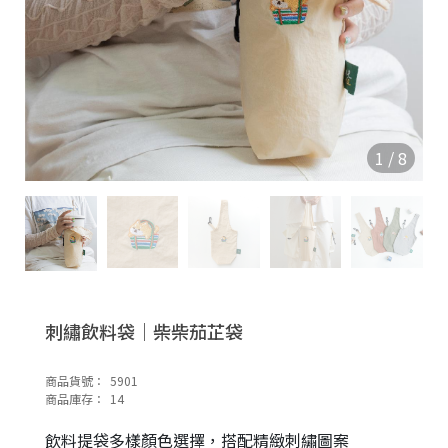
1
/
8
刺繡飲料袋｜柴柴茄芷袋
商品貨號：
5901
商品庫存：
14
飲料提袋多樣顏色選擇，搭配精緻刺繡圖案