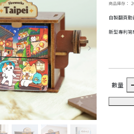
商品庫存：
2
自製翻頁動
新型專利第M
數量