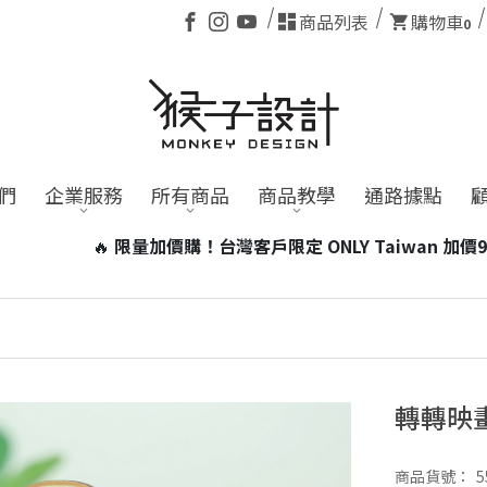
商品列表
購物車
0
們
企業服務
所有商品
商品教學
通路據點
 Taiwan 加價99元即可帶走台灣小磁燈1個！
※含電池商品，海
轉轉映
商品貨號：
5