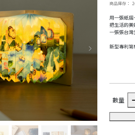
商品庫存：
2
用一張紙摺
把生活的美
一張張台灣
新型專利第M
數量