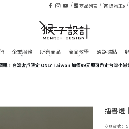
商品列表
購物車
0
們
企業服務
所有商品
商品教學
通路據點
可帶走台灣小磁燈1個！
※含電池商品，海外訂單恕不適用。
摺書燈
商品貨號：
5