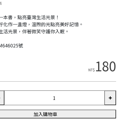
4
一本書，點亮臺灣生活光景！
好化作一盞燈，溫煦的光點亮美好記憶。
生活光景，伴著微笑守護你入眠。
646025號
180
NT$
加入購物車