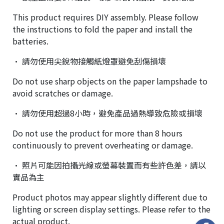
This product requires DIY assembly. Please follow
the instructions to fold the paper and install the
batteries.
• 請勿使用尖銳物接觸紙燈罩避免刮傷損壞
Do not use sharp objects on the paper lampshade to
avoid scratches or damage.
• 請勿使用超過8小時，避免產品過熱導致危險或損壞
Do not use the product for more than 8 hours
continuously to prevent overheating or damage.
• 照片可能因拍攝光線或螢幕裝置而有些許色差，請以
實品為主
Product photos may appear slightly different due to
lighting or screen display settings. Please refer to the
actual product.