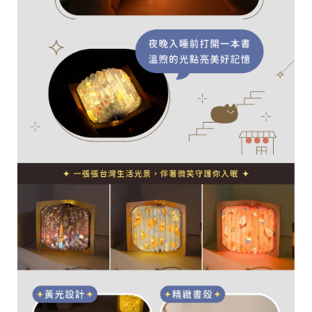
28
高
統
/
雄
一
07
市
編
71
前
號
製
鎮
70
區
崗
山
北
街
33
號
C
o
p
y