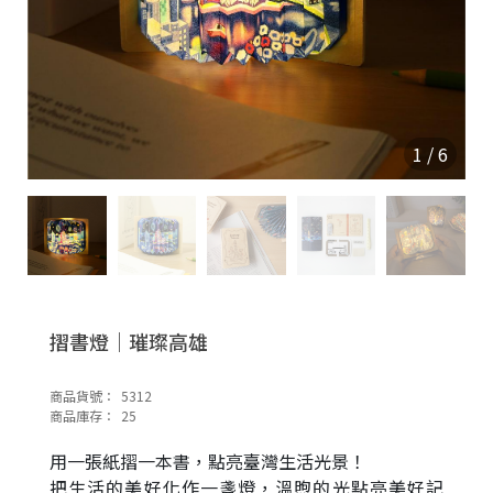
1
/
6
摺書燈｜璀璨高雄
商品貨號：
5312
商品庫存：
25
用一張紙摺一本書，點亮臺灣生活光景！
把生活的美好化作一盞燈，溫煦的光點亮美好記