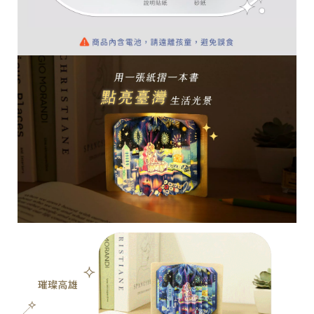
台
提
供