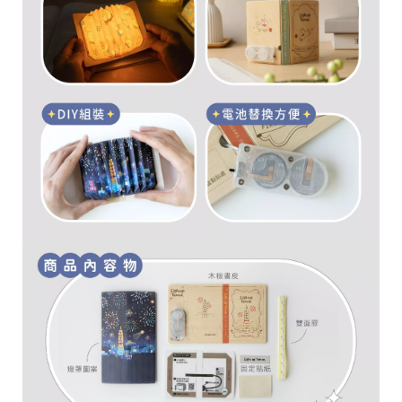
r
i
g
h
t
©
2
0
2
6
子
設
計
基
於
s
h
o
p
s
t
o
r
e
平