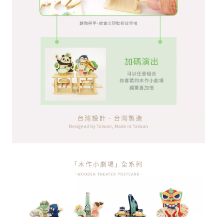
台
提
供