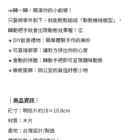
📣轉一轉，開演你的小劇場！
只要將零件剝下，就能輕鬆組成「動態機械模型」，
轉動把手就會出現動態效果喔！👏
🔸DIY創意禮物：簡單體驗手作的美好
🔹可直接郵寄：讓對方拼出你的心意
🔸會動的拼圖：轉動手把即可呈現趣味動態
🔹療癒擺飾：辦公室的最佳紓壓小物
｜商品資訊｜
尺寸：明信片約18×10.8cm
材質：木片
產地：台灣設計/製造