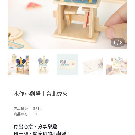
1
/
8
木作小劇場｜台北煙火
商品貨號：
5214
商品庫存：
19
寄出心意，分享樂趣
轉一轉，開演你的小劇場！