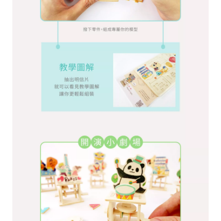
r
i
g
h
t
©
2
0
2
6
子
設
計
基
於
s
h
o
p
s
t
o
r
e
平