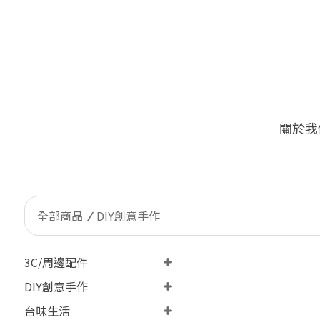
關於我
🔥
限量加價購！台灣客戶限定 
全部商品
DIY創意手作
3C/周邊配件
DIY創意手作
台味生活