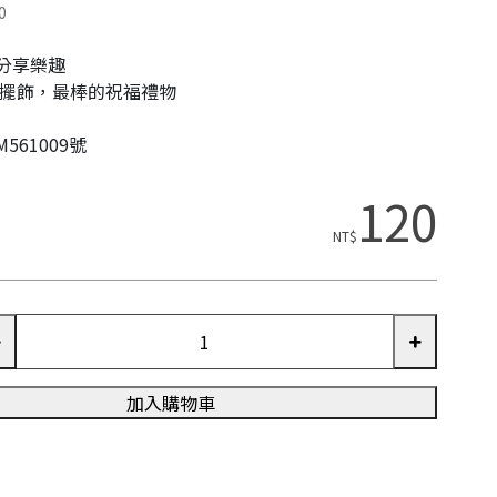
0
分享樂趣
+擺飾，最棒的祝福禮物
561009號
120
NT$
加入購物車