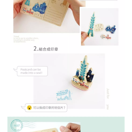
28
高
統
/
雄
一
07
市
編
71
前
號
製
鎮
70
區
崗
山
北
街
33
號
C
o
p
y