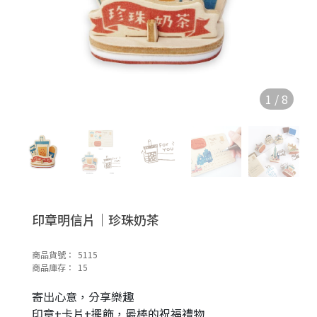
1
/
8
印章明信片｜珍珠奶茶
商品貨號：
5115
商品庫存：
15
寄出心意，分享樂趣
印章+卡片+擺飾，最棒的祝福禮物