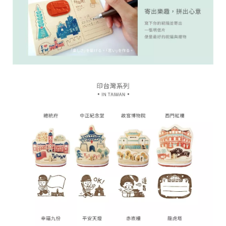
r
i
g
h
t
©
2
0
2
6
子
設
計
基
於
s
h
o
p
s
t
o
r
e
平