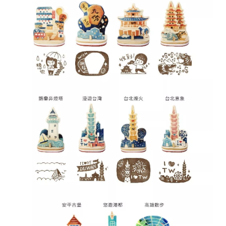
台
提
供