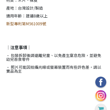
材質：木片、橡皮
產地：台灣設計/製造
適用年齡：建議8歲以上
新型專利第M561009號
｜注意事項｜
• 包裝拆卸後請遠離兒童、以免產生窒息危險，並避免
幼兒吞食零件
• 照片可能因拍攝光線或螢幕裝置而有些許色差，請以
實品為主