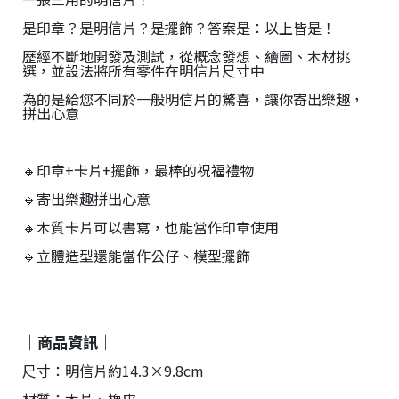
是印章？是明信片？是擺飾？答案是：以上皆是！
歷經不斷地開發及測試，從概念發想、繪圖、木材挑
選，並設法將所有零件在明信片尺寸中
為的是給您不同於一般明信片的驚喜，讓你寄出樂趣，
拼出心意
🔸印章+卡片+擺飾，最棒的祝福禮物
🔹寄出樂趣拼出心意
🔸木質卡片可以書寫，也能當作印章使用
🔹立體造型還能當作公仔、模型擺飾
｜商品資訊｜
尺寸：明信片約14.3×9.8cm