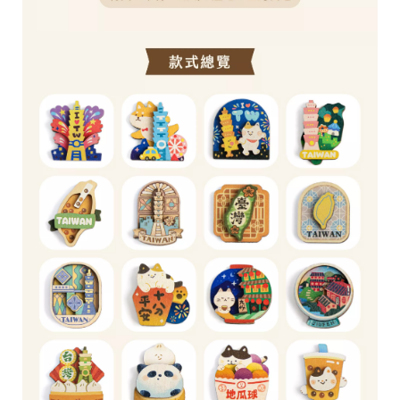
台
提
供