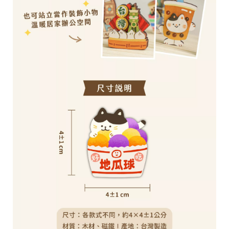
r
i
g
h
t
©
2
0
2
6
子
設
計
基
於
s
h
o
p
s
t
o
r
e
平