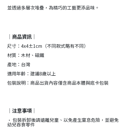
並透過多層次堆疊，為精巧的工藝更添品味。
｜商品資訊｜
尺寸：4x4±1cm（不同款式略有不同）
材質：木材、磁鐵
產地：台灣
適用年齡：建議8歲以上
包裝說明：商品出貨內容僅含商品本體與底卡包裝
｜注意事項｜
• 包裝拆卸後請遠離兒童、以免產生窒息危險，並避免
幼兒吞食零件