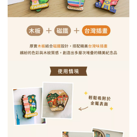
28
高
統
/
雄
一
07
市
編
71
前
號
製
鎮
70
區
崗
山
北
街
33
號
C
o
p
y