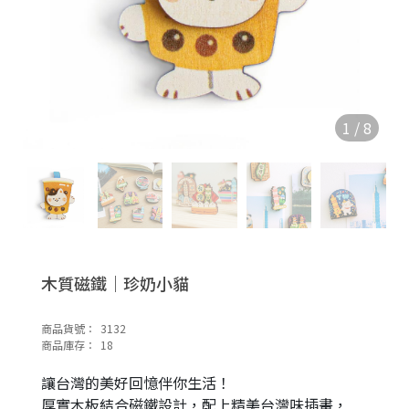
1
/
8
木質磁鐵｜珍奶小貓
商品貨號：
3132
商品庫存：
18
讓台灣的美好回憶伴你生活！
厚實木板結合磁鐵設計，配上精美台灣味插畫，