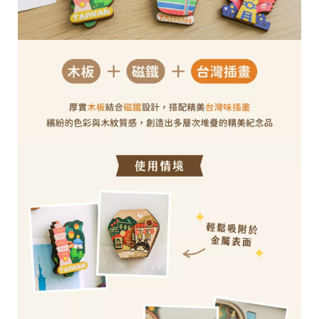
28
高
統
/
雄
一
07
市
編
71
前
號
製
鎮
70
區
崗
山
北
街
33
號
C
o
p
y