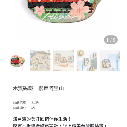
1
/
8
木質磁鐵｜櫻舞阿里山
商品貨號：
3126
商品庫存：
16
讓台灣的美好回憶伴你生活！
厚實木板結合磁鐵設計，配上精美台灣味插畫，