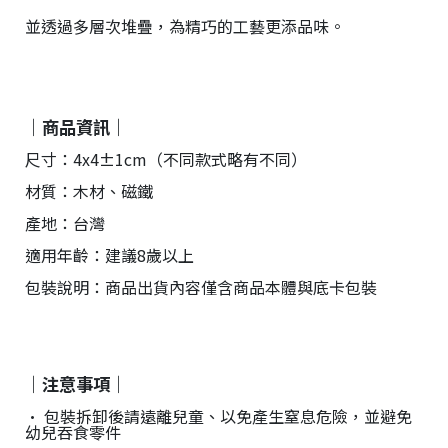
並透過多層次堆疊，為精巧的工藝更添品味。
｜商品資訊｜
尺寸：4x4±1cm（不同款式略有不同）
材質：木材、磁鐵
產地：台灣
適用年齡：建議8歲以上
包裝說明：商品出貨內容僅含商品本體與底卡包裝
｜注意事項｜
• 包裝拆卸後請遠離兒童、以免產生窒息危險，並避免
幼兒吞食零件