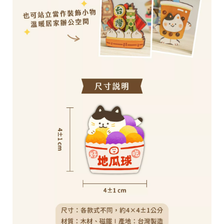
r
i
g
h
t
©
2
0
2
6
子
設
計
基
於
s
h
o
p
s
t
o
r
e
平