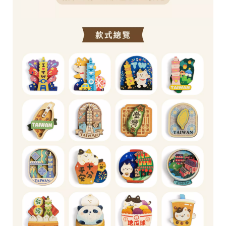
台
提
供