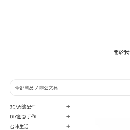
關於我
🔥
限量加價購！台灣客戶限定 ONLY Tai
全部商品
辦公文具
3C/周邊配件
DIY創意手作
台味生活