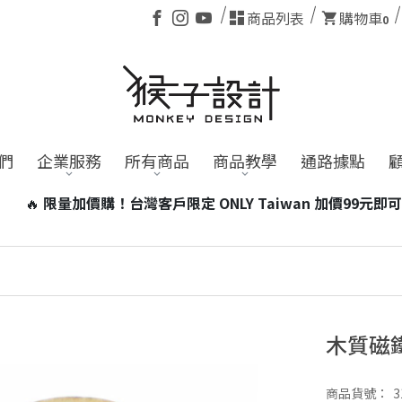
商品列表
購物車
0
們
企業服務
所有商品
商品教學
通路據點
wan 加價99元即可帶走台灣小磁燈1個！
※含電池商品，海外訂單
木質磁
商品貨號：
3