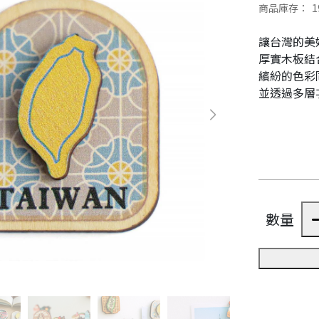
商品庫存：
1
讓台灣的美
厚實木板結
繽紛的色彩
並透過多層
數量