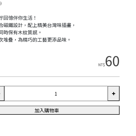
9
好回憶伴你生活！
合磁鐵設計，配上精美台灣味插畫，
同時保有木紋質感。
次堆疊，為精巧的工藝更添品味。
60
NT$
加入購物車