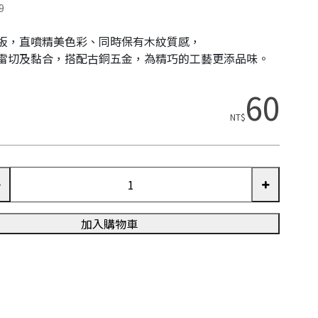
9
板，直噴精美色彩、同時保有木紋質感，
雷切及黏合，搭配古銅五金，為精巧的工藝更添品味。
60
NT$
加入購物車