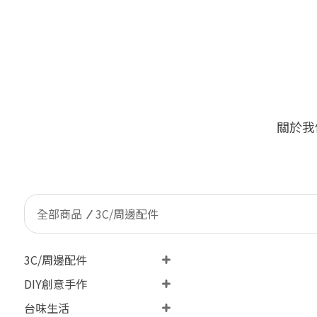
關於我
🔥
限量加價購！台灣客戶限定 ONLY
全部商品
3C/周邊配件
3C/周邊配件
DIY創意手作
台味生活