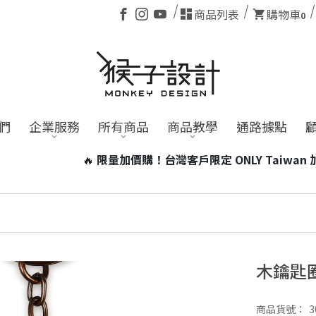
商品列表
購物車
0
們
企業服務
所有商品
商品教學
通路據點
 Taiwan 加價99元即可帶走台灣小磁燈1個！
※含電池商品，
木鑰匙
商品貨號：
3