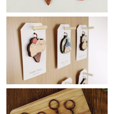
28
高
統
/
雄
一
07
市
編
71
前
號
製
鎮
70
區
崗
山
北
街
33
號
C
o
p
y