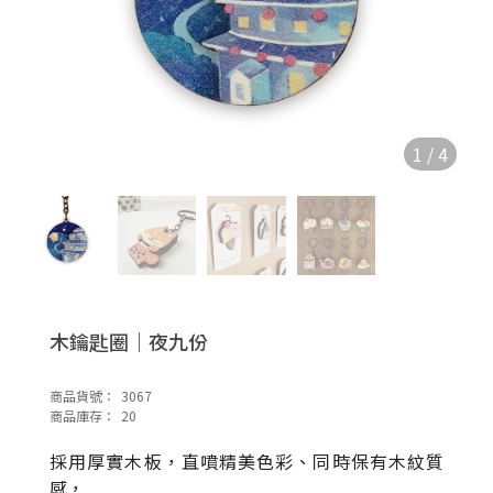
1
/
4
木鑰匙圈｜夜九份
商品貨號：
3067
商品庫存：
20
採用厚實木板，直噴精美色彩、同時保有木紋質
感，