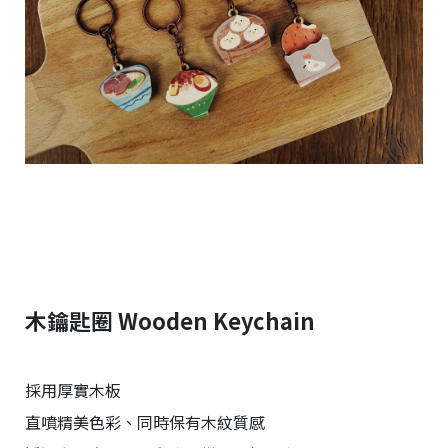
r
i
g
h
t
©
2
0
2
6
子
設
計
基
於
s
h
木鑰匙圈 Wooden Keychain
o
p
s
t
採用厚實木板
o
r
直噴精美色彩、同時保有木紋質感
e
平