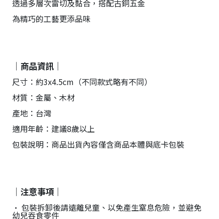
透過多層次雷切及黏合，搭配古銅五金
台
提
為精巧的工藝更添品味
供
｜商品資訊｜
尺寸：約3x4.5cm（不同款式略有不同）
材質：金屬、木材
產地：台灣
適用年齡：建議8歲以上
包裝說明：商品出貨內容僅含商品本體與底卡包裝
｜注意事項｜
• 包裝拆卸後請遠離兒童、以免產生窒息危險，並避免
幼兒吞食零件