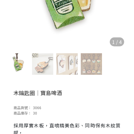
1
/
4
木鑰匙圈｜寶島啤酒
商品貨號：
3066
商品庫存：
30
採用厚實木板，直噴精美色彩、同時保有木紋質
感，