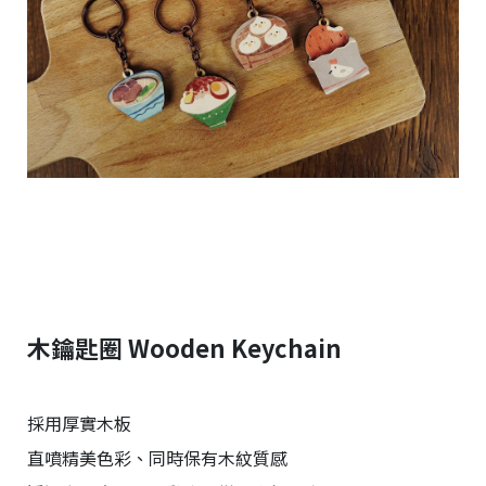
r
i
g
h
t
©
2
0
2
6
子
設
計
基
於
s
h
木鑰匙圈 Wooden Keychain
o
p
s
t
採用厚實木板
o
r
直噴精美色彩、同時保有木紋質感
e
平