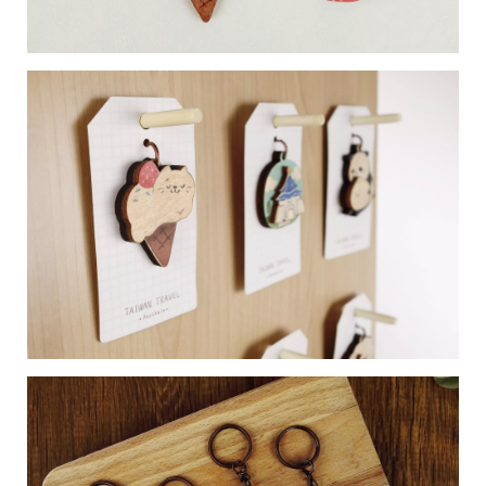
28
高
統
/
雄
一
07
市
編
71
前
號
製
鎮
70
區
崗
山
北
街
33
號
C
o
p
y