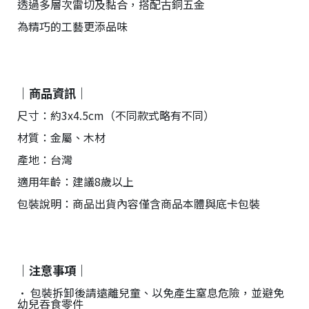
透過多層次雷切及黏合，搭配古銅五金
台
提
為精巧的工藝更添品味
供
｜商品資訊｜
尺寸：約3x4.5cm（不同款式略有不同）
材質：金屬、木材
產地：台灣
適用年齡：建議8歲以上
包裝說明：商品出貨內容僅含商品本體與底卡包裝
｜注意事項｜
• 包裝拆卸後請遠離兒童、以免產生窒息危險，並避免
幼兒吞食零件