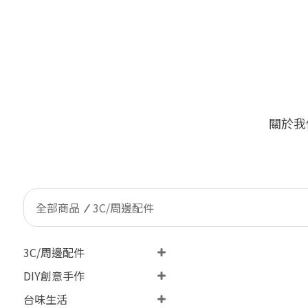
關於我
🔥
限量加價購！台灣客戶限定 
全部商品
3C/周邊配件
3C/周邊配件
DIY創意手作
台味生活