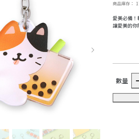
商品庫存：
1
愛美必備！
讓愛美的你
數量