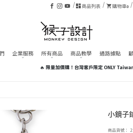
商品列表
購物車
0
們
企業服務
所有商品
商品教學
通路據點
ONLY Taiwan 加價99元即可帶走台灣小磁燈1個！
※含電池
小鏡子
商品貨號：
2