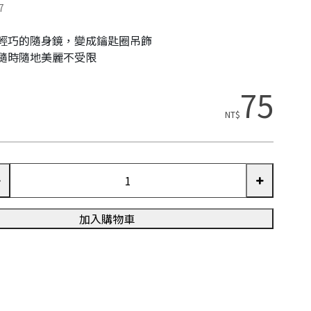
7
輕巧的隨身鏡，變成鑰匙圈吊飾
隨時隨地美麗不受限
75
NT$
加入購物車