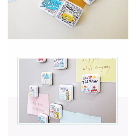
r
i
g
h
t
©
2
0
2
6
子
設
計
基
於
s
h
o
p
s
t
o
r
e
平