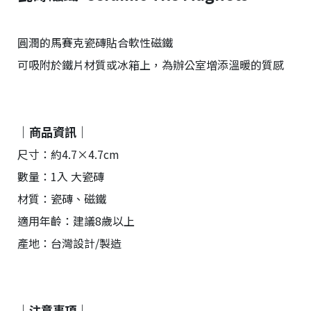
圓潤的馬賽克瓷磚貼合軟性磁鐵
可吸附於鐵片材質或冰箱上，為辦公室增添溫暖的質感
｜商品資訊｜
尺寸：約4.7×4.7cm
數量：1入 大瓷磚
材質：瓷磚、磁鐵
適用年齡：建議8歲以上
產地：台灣設計/製造
｜注意事項｜