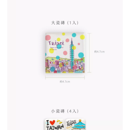
台
提
供