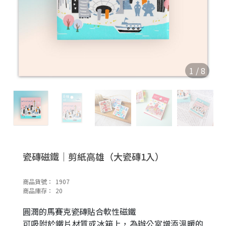
1
/
8
瓷磚磁鐵｜剪紙高雄（大瓷磚1入）
商品貨號：
1907
商品庫存：
20
圓潤的馬賽克瓷磚貼合軟性磁鐵
可吸附於鐵片材質或冰箱上，為辦公室增添溫暖的