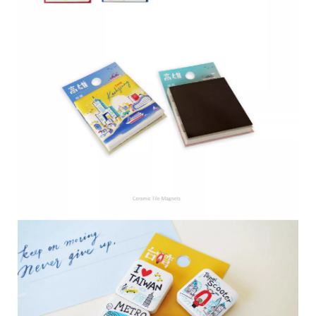
28
高
統
/
雄
一
07
市
編
71
前
號
製
鎮
70
區
崗
山
北
街
33
號
C
o
p
y