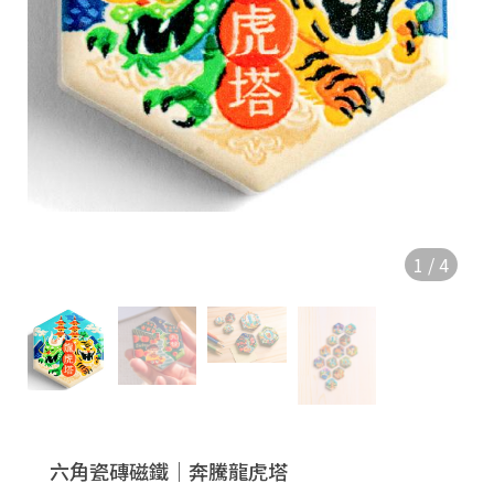
1
/
4
六角瓷磚磁鐵｜奔騰龍虎塔