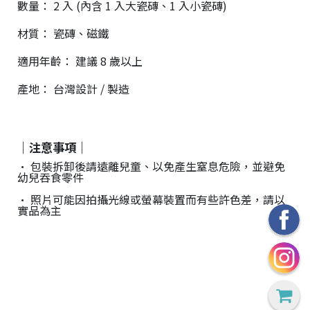
數量： 2 入 (內含 1 入大瓷磚、1 入小瓷磚)
材質： 瓷磚、磁鐵
適用年齡： 建議 8 歲以上
28
高
統
產地： 台灣設計 / 製造
/
雄
一
07
市
編
71
前
號
製
鎮
70
｜注意事項｜
區
• 包裝拆卸後請遠離兒童、以免產生窒息危險，並避免
崗
幼兒吞食零件
山
• 照片可能因拍攝光線或螢幕裝置而有些許色差，請以
北
實品為主
街
33
號
C
o
p
y