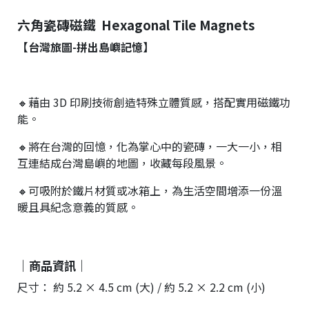
六角瓷磚磁鐵 Hexagonal Tile Magnets
【台灣旅圖-拼出島嶼
記憶】
🔸
藉由 3D 印刷技術創造特殊立體質感，搭配實用磁鐵功
能。
🔸
將在台灣的回憶，化為掌心中的瓷磚，一大一小，相
互連結成台灣島嶼的地圖，收藏每段風景。
🔸
可吸附於鐵片材質或冰箱上，為生活空間增添一份溫
暖且具紀念意義的質感。
｜商品資訊｜
尺寸： 約 5.2 × 4.5 cm (大) / 約 5.2 × 2.2 cm (小)