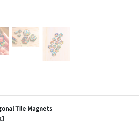
al Tile Magnets
憶】