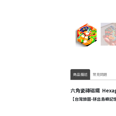
商品描述
常見問題
六角瓷磚磁鐵 Hexagon
【台灣旅圖-拼出島嶼
記