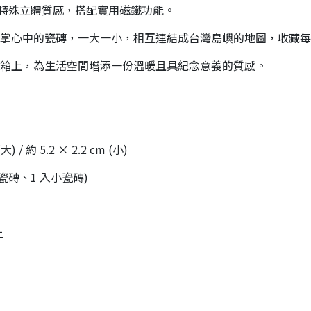
創造特殊立體質感，搭配實用磁鐵功能。
掌心中的瓷磚，一大一小，相互連結成台灣島嶼的地圖，收藏每
箱上，為生活空間增添一份溫暖且具紀念意義的質感。
) / 約 5.2 × 2.2 cm (小)
大瓷磚、1 入小瓷磚)
上