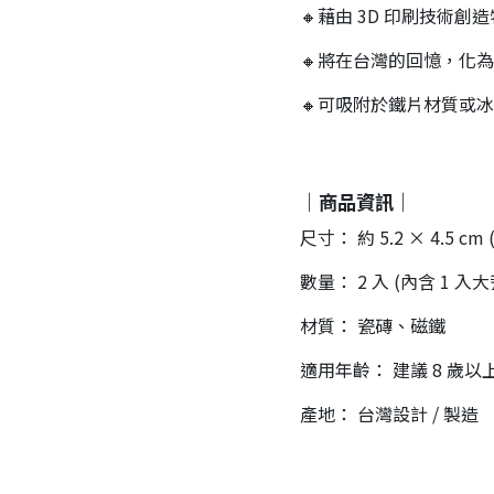
🔸
藉由 3D 印刷技術
🔸
將在台灣的回憶，化為
🔸
可吸附於鐵片材質或冰
｜商品資訊｜
尺寸： 約 5.2 × 4.5 cm (大
數量： 2 入 (內含 1 入
材質： 瓷磚、磁鐵
適用年齡： 建議 8 歲以
產地： 台灣設計 / 製造