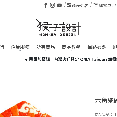
商品列表
購物車
0
們
企業服務
所有商品
商品教學
通路據點
🔥
限量加價購！台灣客戶限定 ONLY Taiwan 加價99元即可
六角瓷
商品貨號：
1