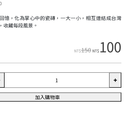
0
回憶，化為掌心中的瓷磚，一大一小，相互連結成台灣
，收藏每段風景。
100
150
NT$
NT$
加入購物車