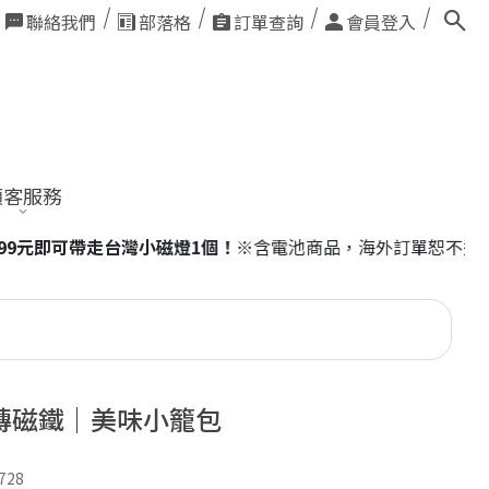
聯絡我們
部落格
訂單查詢
會員登入
顧客服務
帶走台灣小磁燈1個！
※含電池商品，海外訂單恕不適用。
磚磁鐵｜美味小籠包
728