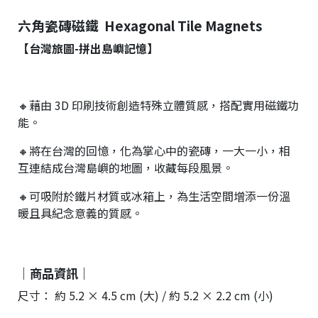
六角瓷磚磁鐵 Hexagonal Tile Magnets
【台灣旅圖-拼出島嶼
記憶】
🔸
藉由 3D 印刷技術創造特殊立體質感，搭配實用磁鐵功
能。
🔸
將在台灣的回憶，化為掌心中的瓷磚，一大一小，相
互連結成台灣島嶼的地圖，收藏每段風景。
🔸
可吸附於鐵片材質或冰箱上，為生活空間增添一份溫
暖且具紀念意義的質感。
｜商品資訊｜
尺寸： 約 5.2 × 4.5 cm (大) / 約 5.2 × 2.2 cm (小)