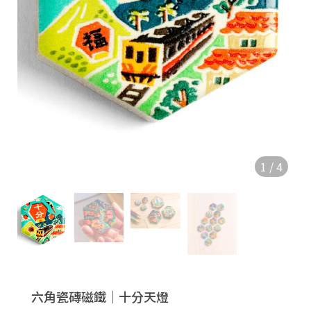
1
/
4
六角瓷磚磁鐵｜十分天燈