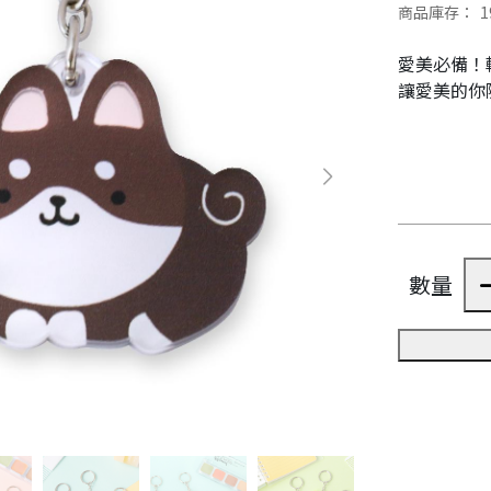
商品庫存：
1
愛美必備！
讓愛美的你
數量