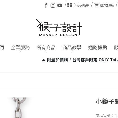
商品列表
購物車
0
們
企業服務
所有商品
商品教學
通路據點
 ONLY Taiwan 加價99元即可帶走台灣小磁燈1個！
※含電
小鏡子
商品貨號：
2