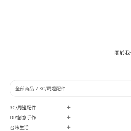
關於我
🔥
限量加價購！台灣客戶限定
全部商品
3C/周邊配件
3C/周邊配件
DIY創意手作
台味生活