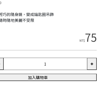
9
輕巧的隨身鏡，變成鑰匙圈吊飾
隨時隨地美麗不受限
75
NT$
加入購物車