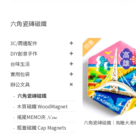
六角瓷磚磁鐵
特惠
3C/周邊配件
DIY創意手作
台味生活
實用包袋
辦公文具
六角瓷磚磁鐵
木質磁鐵 WoodMagnet
搖擺MEMO夾 𝓝𝓮𝔀
六角瓷磚磁鐵｜鳥瞰大港
瓶蓋磁鐵 Cap Magnets