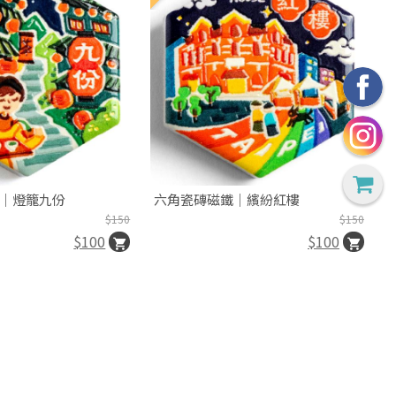
｜燈籠九份
六角瓷磚磁鐵｜繽紛紅樓
$150
$150
$100
$100