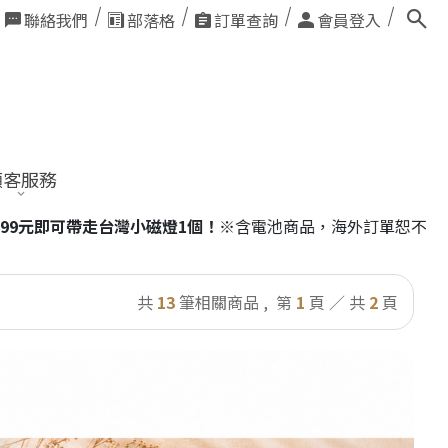
聯絡我們
部落格
訂單查詢
會員登入
顧客服務
燈1個！
※含電池商品，海外訂單恕不適用。
共
13
筆相關商品 ,
第
1
頁 ／ 共
2
頁