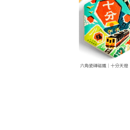
六角瓷磚磁鐵｜十分天燈