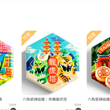
特惠
特惠
橋
六角瓷磚磁鐵｜奔騰龍虎塔
六角瓷磚磁鐵
$150
$150