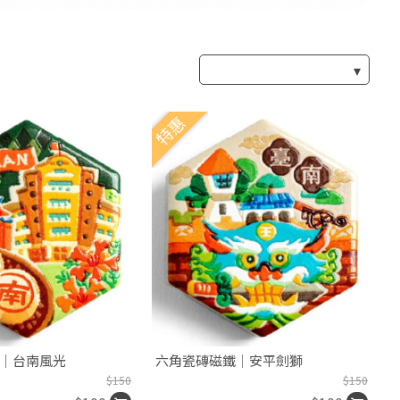
特惠
｜台南風光
六角瓷磚磁鐵｜安平劍獅
$150
$150