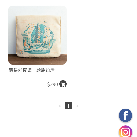
寶島好提袋｜綺麗台灣
$290
1