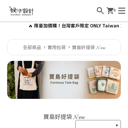
0
🔥
限量加價購！台灣客戶限定 ONLY Taiwan 加
全部商品
實用包袋
寶島好提袋 𝓝𝓮𝔀
寶島好提袋 𝓝𝓮𝔀