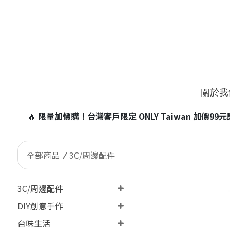
關於我
iwan 加價99元即可帶走台灣小磁燈1個！
※含電池商品，海外訂
全部商品
3C/周邊配件
3C/周邊配件
DIY創意手作
台味生活