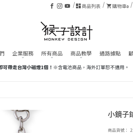
商品列表
購物車
0
們
企業服務
所有商品
商品教學
通路據點
單恕不適用。
小鏡子
商品貨號：
2