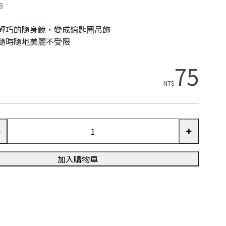
8
輕巧的隨身鏡，變成鑰匙圈吊飾
隨時隨地美麗不受限
75
NT$
加入購物車