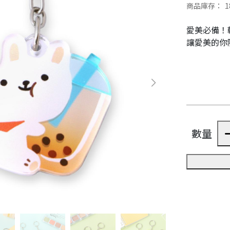
商品庫存：
1
愛美必備！
讓愛美的你
數量