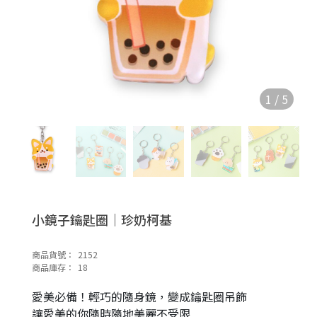
1
/
5
小鏡子鑰匙圈｜珍奶柯基
商品貨號：
2152
商品庫存：
18
愛美必備！輕巧的隨身鏡，變成鑰匙圈吊飾
讓愛美的你隨時隨地美麗不受限