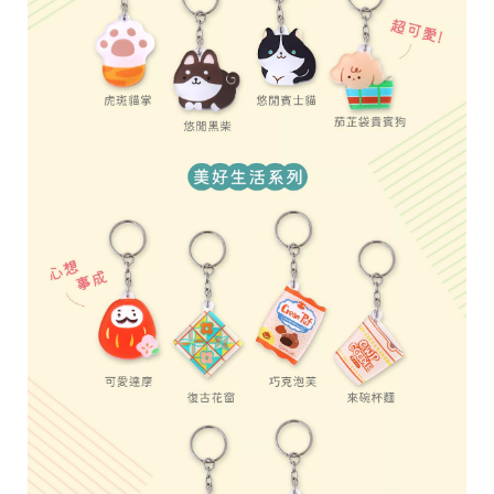
r
i
g
h
t
©
2
0
2
6
子
設
計
基
於
s
h
o
p
s
t
o
r
e
平