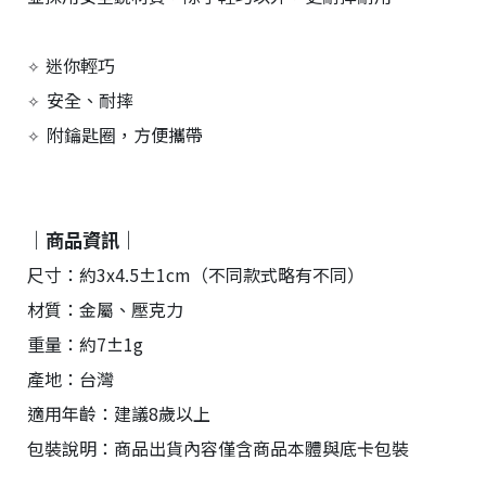
迷你輕巧
✧
安全、耐摔
✧
附鑰匙圈，方便攜帶
✧
｜商品資訊｜
尺寸：約3x4.5±1cm（不同款式略有不同）
材質：金屬、壓克力
重量：約7±1g
產地：台灣
適用年齡：建議8歲以上
包裝說明：商品出貨內容僅含商品本體與底卡包裝