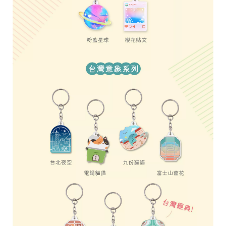
台
提
供