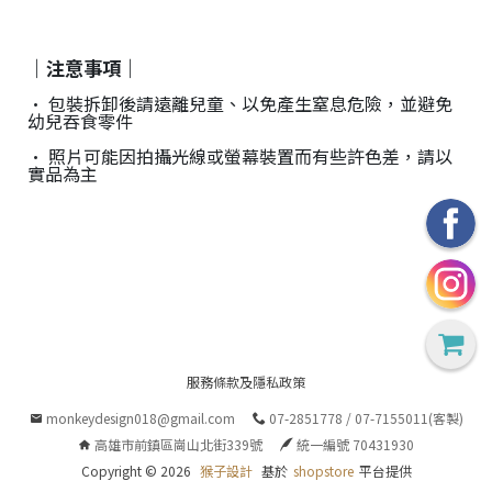
｜注意事項｜
• 包裝拆卸後請遠離兒童、以免產生窒息危險，並避免
幼兒吞食零件
• 照片可能因拍攝光線或螢幕裝置而有些許色差，請以
實品為主
服務條款及隱私政策
monkeydesign018@gmail.com
07-2851778 / 07-7155011(客製)
高雄市前鎮區崗山北街339號
統一編號 70431930
Copyright ©
2026
猴子設計
基於
shopstore
平台提供