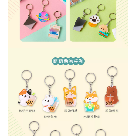
28
高
統
/
雄
一
07
市
編
71
前
號
製
鎮
70
區
崗
山
北
街
33
號
C
o
p
y